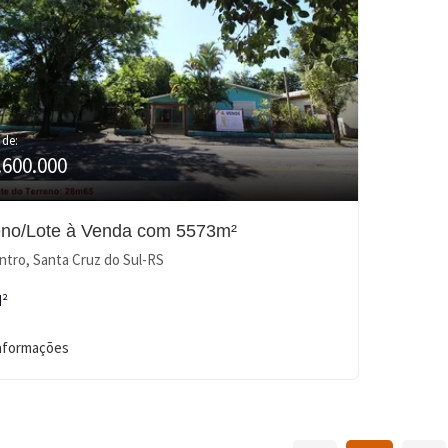
 de:
.600.000
eno/Lote à Venda com 5573m²
tro, Santa Cruz do Sul-RS
M²
informações