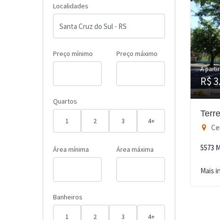
Localidades
Preço mínimo
Preço máximo
A partir
R$ 3
Quartos
Terr
1
2
3
4+
Cen
5573 
Área mínima
Área máxima
Mais 
Banheiros
1
2
3
4+