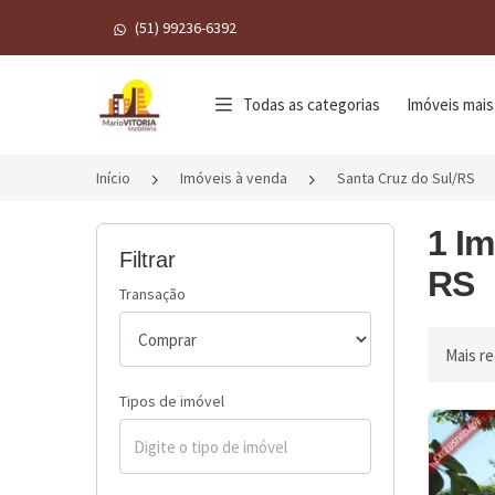
(51) 99236-6392
Página inicial
Todas as categorias
Imóveis mais
Início
Imóveis à venda
Santa Cruz do Sul/RS
1 Im
Filtrar
RS
Transação
Ordenar 
Tipos de imóvel