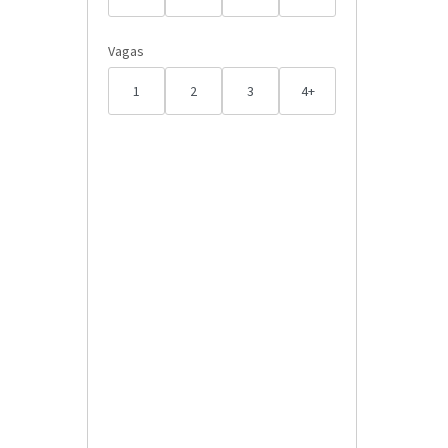
Vagas
1
2
3
4+