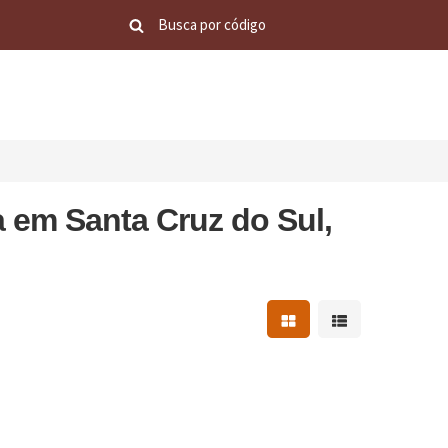
a em Santa Cruz do Sul,
Mostrar resultados em 
Mostrar resultad