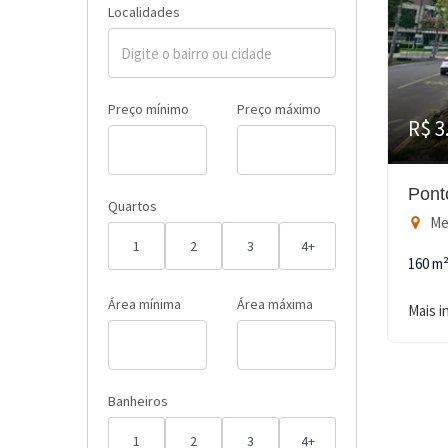
Localidades
Preço mínimo
Preço máximo
R$ 3
Pont
Quartos
Men
1
2
3
4+
160 m
Área mínima
Área máxima
Mais 
Banheiros
1
2
3
4+