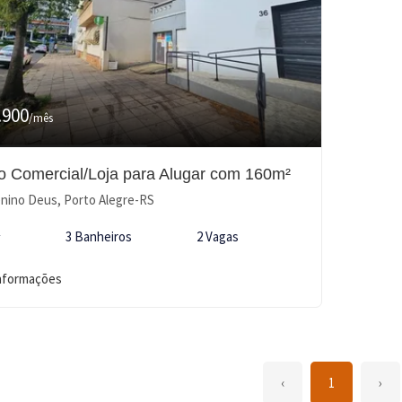
.900
/mês
o Comercial/Loja para Alugar com 160m²
ino Deus, Porto Alegre-RS
²
3 Banheiros
2 Vagas
informações
‹
1
›