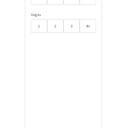
Vagas
1
2
3
4+