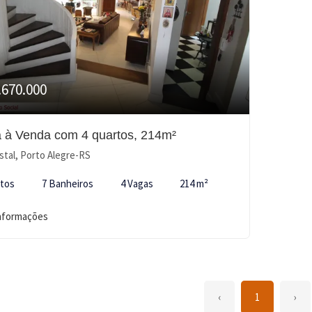
.670.000
 à Venda com 4 quartos, 214m²
stal, Porto Alegre-RS
rtos
7 Banheiros
4 Vagas
214 m²
informações
‹
1
›