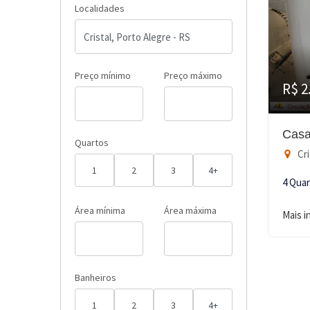
Localidades
Preço mínimo
Preço máximo
R$ 2
Casa
Quartos
Cri
1
2
3
4+
4 Qua
Área mínima
Área máxima
Mais 
Banheiros
1
2
3
4+