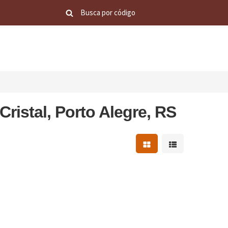
ristal, Porto Alegre, RS
Mostrar resultados em 
Mostrar resultad