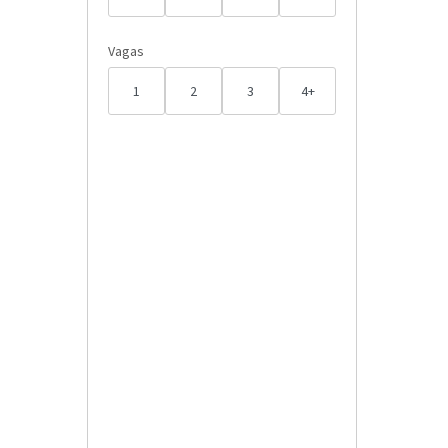
Vagas
1
2
3
4+