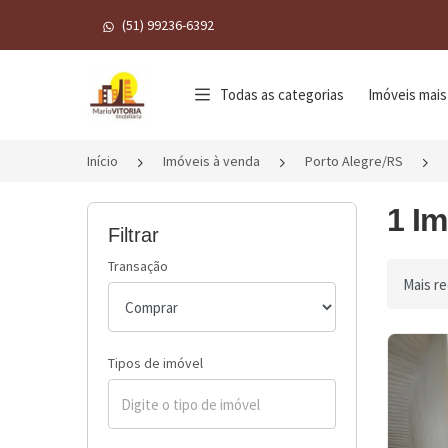
(51) 99236-6392
Página inicial
Todas as categorias
Imóveis mais
Início
Imóveis à venda
Porto Alegre/RS
1 Im
Filtrar
Transação
Ordenar 
Tipos de imóvel