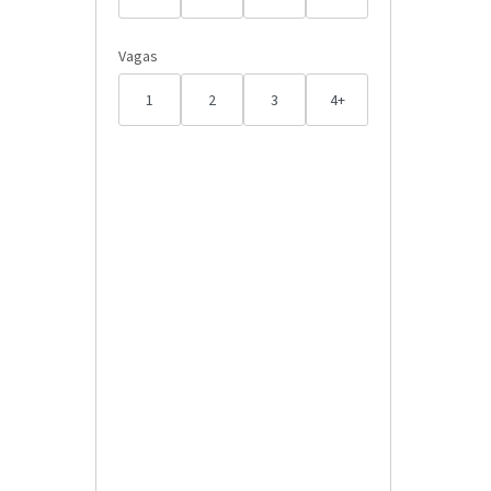
Vagas
1
2
3
4+