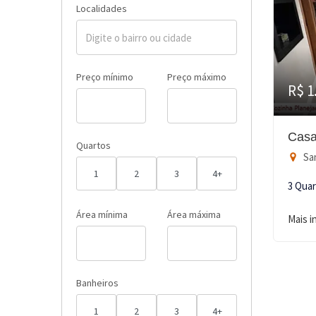
Localidades
Preço mínimo
Preço máximo
R$ 1
Casa
Quartos
San
1
2
3
4+
3 Qua
Área mínima
Área máxima
Mais 
Banheiros
1
2
3
4+