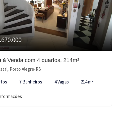
.670.000
 à Venda com 4 quartos, 214m²
stal, Porto Alegre-RS
rtos
7 Banheiros
4 Vagas
214 m²
informações