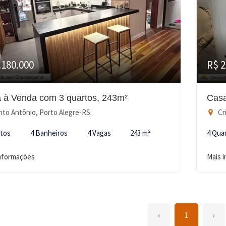
.180.000
R$ 2
 à Venda com 3 quartos, 243m²
Casa
to Antônio, Porto Alegre-RS
Cri
rtos
4 Banheiros
4 Vagas
243 m²
4 Qua
informações
Mais 
‹
1
›