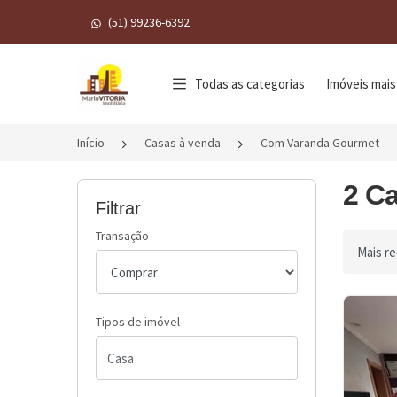
(51) 99236-6392
Página inicial
Todas as categorias
Imóveis mais
Início
Casas à venda
Com Varanda Gourmet
2 C
Filtrar
Transação
Ordenar 
Tipos de imóvel