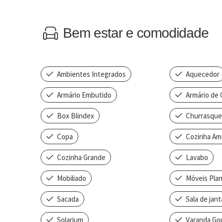
Bem estar e comodidade
Ambientes Integrados
Aquecedor
Armário Embutido
Armário de 
Box Blindex
Churrasquei
Copa
Cozinha Am
Cozinha Grande
Lavabo
Mobiliado
Móveis Pla
Sacada
Sala de jant
Solarium
Varanda Go