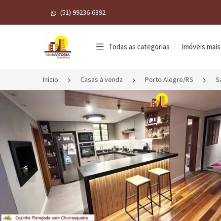
(51) 99236-6392
Página inicial
Todas as categorias
Imóveis mais
Início
Casas à venda
Porto Alegre/RS
S
<