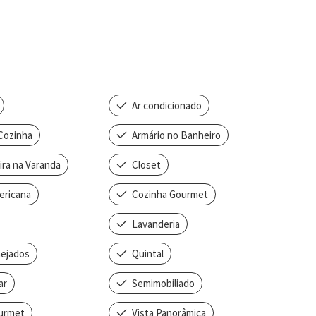
Ar condicionado
Cozinha
Armário no Banheiro
ra na Varanda
Closet
ericana
Cozinha Gourmet
Lavanderia
nejados
Quintal
ar
Semimobiliado
urmet
Vista Panorâmica