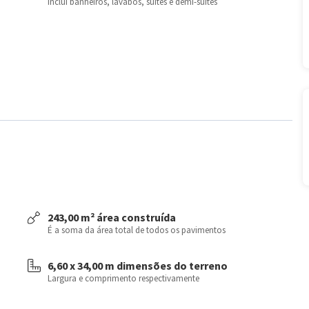
Inclui banheiros, lavabos, suítes e demi-suítes
243,00 m² área construída
É a soma da área total de todos os pavimentos
6,60 x 34,00 m dimensões do terreno
Largura e comprimento respectivamente