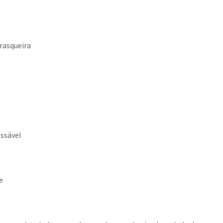
rasqueira
assável
e