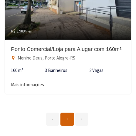
R$ 3.900
/mês
Ponto Comercial/Loja para Alugar com 160m²
Menino Deus, Porto Alegre-RS
160 m²
3 Banheiros
2 Vagas
Mais informações
‹
1
›