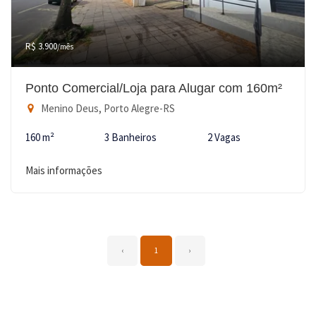
R$ 3.900
/mês
Ponto Comercial/Loja para Alugar com 160m²
Menino Deus, Porto Alegre-RS
160 m²
3 Banheiros
2 Vagas
Mais informações
‹
1
›