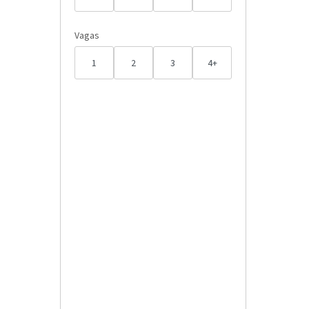
Vagas
1
2
3
4+