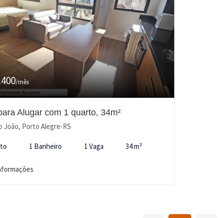
.400
/mês
 para Alugar com 1 quarto, 34m²
 João, Porto Alegre-RS
rto
1 Banheiro
1 Vaga
34 m²
informações