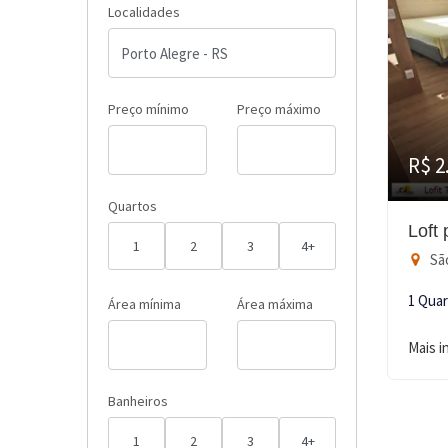
Localidades
Preço mínimo
Preço máximo
R$ 2
Quartos
Loft
1
2
3
4+
São
1 Qua
Área mínima
Área máxima
Mais 
Banheiros
1
2
3
4+