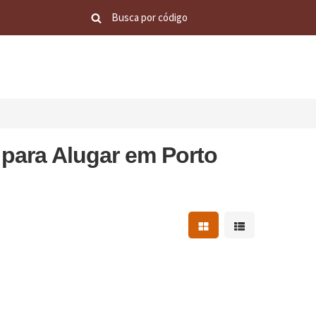
para Alugar em Porto
Mostrar resultados em 
Mostrar resultad