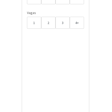
Vagas
1
2
3
4+