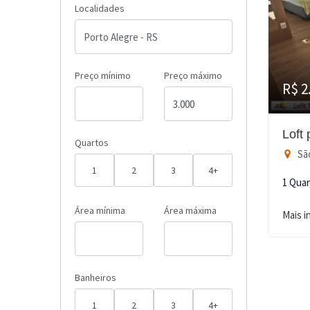
Localidades
Preço mínimo
Preço máximo
R$ 2
Loft
Quartos
São
1
2
3
4+
1 Qua
Área mínima
Área máxima
Mais 
Banheiros
1
2
3
4+