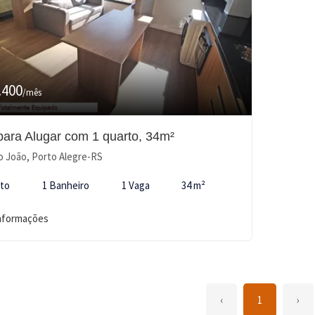
.400
/mês
 para Alugar com 1 quarto, 34m²
 João, Porto Alegre-RS
rto
1 Banheiro
1 Vaga
34 m²
informações
‹
1
›