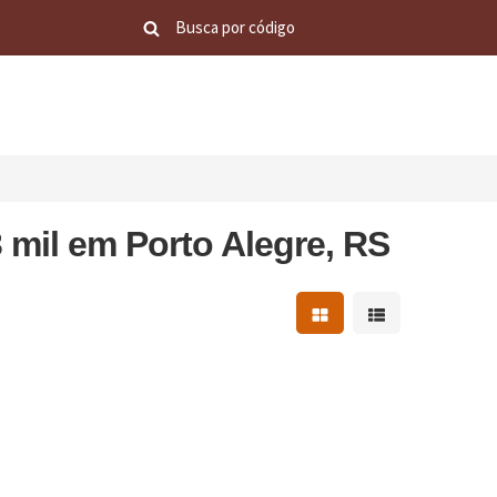
 mil em Porto Alegre, RS
Mostrar resultados em 
Mostrar resultad