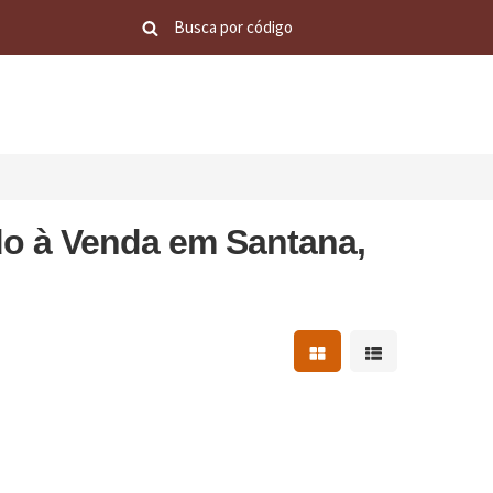
o à Venda em Santana,
Mostrar resultados em 
Mostrar resultad