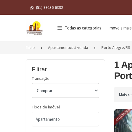
(51) 99236-6392
Página inicial
Todas as categorias
Imóveis mais
Início
Apartamentos à venda
Porto Alegre/RS
1 A
Filtrar
Port
Transação
Ordenar 
Tipos de imóvel