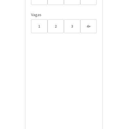
Vagas
1
2
3
4+