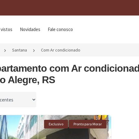
 vistos
Novidades
Fale conosco
Santana
Com Ar condicionado
partamento com Ar condicionad
o Alegre, RS
por
Exclusivo
Pronto para Morar