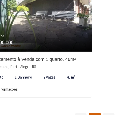
 de:
90.000
tamento à Venda com 1 quarto, 46m²
tana, Porto Alegre-RS
rto
1 Banheiro
2 Vagas
46 m²
informações