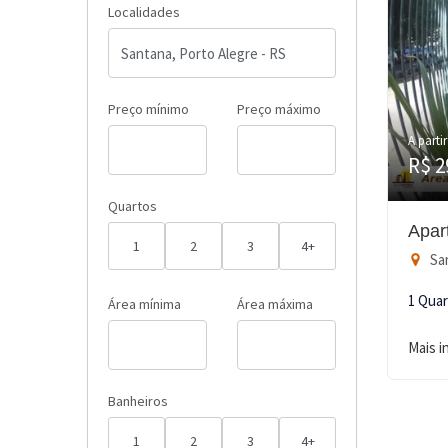
Localidades
Preço mínimo
Preço máximo
A partir
R$ 2
Quartos
Apar
1
2
3
4+
San
1 Qua
Área mínima
Área máxima
Mais 
Banheiros
1
2
3
4+