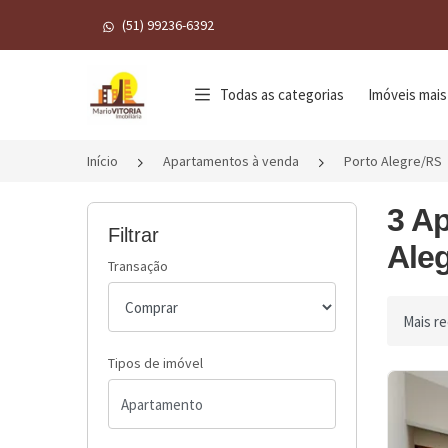
(51) 99236-6392
Página inicial
Todas as categorias
Imóveis mais
Início
Apartamentos à venda
Porto Alegre/RS
3 A
Filtrar
Aleg
Transação
Ordenar 
Tipos de imóvel