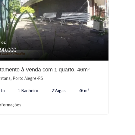
r de:
90.000
tamento à Venda com 1 quarto, 46m²
ntana, Porto Alegre-RS
rto
1 Banheiro
2 Vagas
46 m²
informações