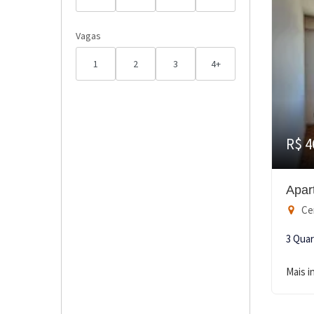
Vagas
1
2
3
4+
R$ 4
Apar
Cen
3 Qua
Mais 