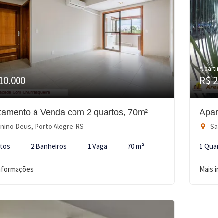
A parti
10.000
R$ 2
tamento à Venda com 2 quartos, 70m²
Apar
ino Deus, Porto Alegre-RS
Sa
rtos
2 Banheiros
1 Vaga
70 m²
1 Qua
informações
Mais 