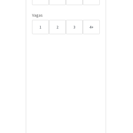
Vagas
1
2
3
4+