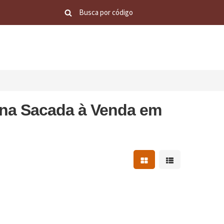
 na Sacada à Venda em
Mostrar resultados em 
Mostrar resultad