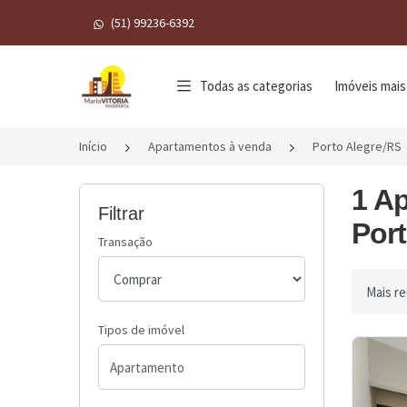
(51) 99236-6392
Página inicial
Todas as categorias
Imóveis mais
Início
Apartamentos à venda
Porto Alegre/RS
1 A
Filtrar
Port
Transação
Ordenar 
Tipos de imóvel